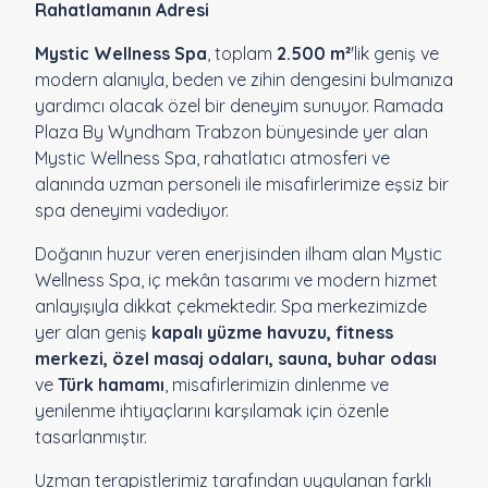
Rahatlamanın Adresi
Mystic Wellness Spa
, toplam
2.500 m²
'lik geniş ve
modern alanıyla, beden ve zihin dengesini bulmanıza
yardımcı olacak özel bir deneyim sunuyor. Ramada
Plaza By Wyndham Trabzon bünyesinde yer alan
Mystic Wellness Spa, rahatlatıcı atmosferi ve
alanında uzman personeli ile misafirlerimize eşsiz bir
spa deneyimi vadediyor.
Doğanın huzur veren enerjisinden ilham alan Mystic
Wellness Spa, iç mekân tasarımı ve modern hizmet
anlayışıyla dikkat çekmektedir. Spa merkezimizde
yer alan geniş
kapalı yüzme havuzu, fitness
merkezi, özel masaj odaları, sauna, buhar odası
ve
Türk hamamı
, misafirlerimizin dinlenme ve
yenilenme ihtiyaçlarını karşılamak için özenle
tasarlanmıştır.
Uzman terapistlerimiz tarafından uygulanan farklı