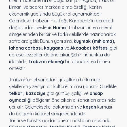
üretiminde önemli bir paya sahiptir. Ayrıca, Trabzon
Limanı ve ticaret merkezi olma özelliği, kentin
ekonomik yapısında büyük rol oynamaktadır.
Geleneksel Trabzon mutfağı, Karadeniz’in bereketli
doğasından beslenir.
Hamsi
, Trabzon’un en önemli
simgelerinden biridir ve farklı şekillerde hazırlanarak
sofralara gelir. Bunun yanı sıra,
kuymak (mıhlama),
lahana çorbası, kaygana
ve
Akçaabat köftesi
gibi
yöresel lezzetler de öne çıkar. Şehir, fırıncılıkta da
iddialıdır;
Trabzon ekmeği
bu alandaki en bilinen
örnektir.
Trabzon’un el sanatları, yüzyılların birikimiyle
şekillenmiş zengin bir kültürel mirası yansıtır. Özellikle
telkari, kazaziye
gibi gümüş işçiliği ve
ahşap
oymacılığı
bölgenin öne çıkan el sanatları arasında
yer alır. Geleneksel el dokumaları ve
keşan
kumaşı
da bölgenin kültürel simgelerindendir.
Tarihî ve turistik açıdan önemli noktaları arasında