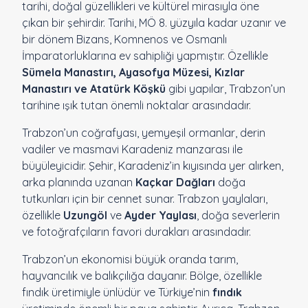
tarihi, doğal güzellikleri ve kültürel mirasıyla öne
çıkan bir şehirdir. Tarihi, MÖ 8. yüzyıla kadar uzanır ve
bir dönem Bizans, Komnenos ve Osmanlı
İmparatorluklarına ev sahipliği yapmıştır. Özellikle
Sümela Manastırı, Ayasofya Müzesi, Kızlar
Manastırı ve Atatürk Köşkü
gibi yapılar, Trabzon’un
tarihine ışık tutan önemli noktalar arasındadır.
Trabzon’un coğrafyası, yemyeşil ormanlar, derin
vadiler ve masmavi Karadeniz manzarası ile
büyüleyicidir. Şehir, Karadeniz’in kıyısında yer alırken,
arka planında uzanan
Kaçkar Dağları
doğa
tutkunları için bir cennet sunar. Trabzon yaylaları,
özellikle
Uzungöl
ve
Ayder Yaylası
, doğa severlerin
ve fotoğrafçıların favori durakları arasındadır.
Trabzon’un ekonomisi büyük oranda tarım,
hayvancılık ve balıkçılığa dayanır. Bölge, özellikle
fındık üretimiyle ünlüdür ve Türkiye’nin
fındık