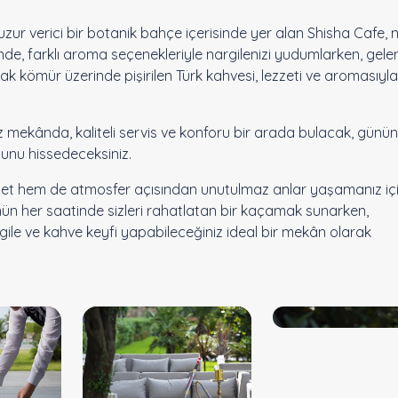
zur verici bir botanik bahçe içerisinde yer alan Shisha Cafe, n
inde, farklı aroma seçenekleriyle nargilenizi yudumlarken, gele
arak kömür üzerinde pişirilen Türk kahvesi, lezzeti ve aromasıyla 
 mekânda, kaliteli servis ve konforu bir arada bulacak, günün
unu hissedeceksiniz.
ezzet hem de atmosfer açısından unutulmaz anlar yaşamanız iç
ün her saatinde sizleri rahatlatan bir kaçamak sunarken,
rgile ve kahve keyfi yapabileceğiniz ideal bir mekân olarak