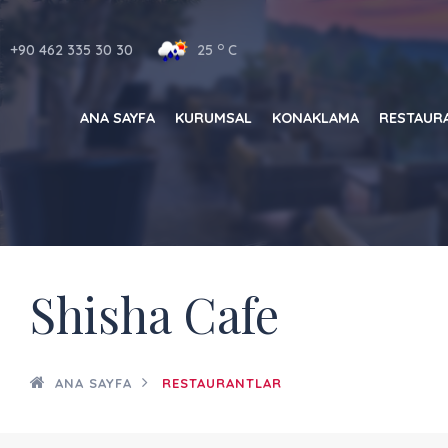
o
+90 462 335 30 30
25
C
ANA SAYFA
KURUMSAL
KONAKLAMA
RESTAUR
Shisha Cafe
ANA SAYFA
RESTAURANTLAR