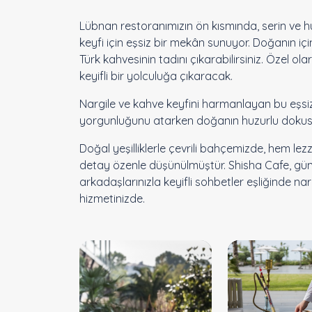
Lübnan restoranımızın ön kısmında, serin ve hu
keyfi için eşsiz bir mekân sunuyor. Doğanın iç
Türk kahvesinin tadını çıkarabilirsiniz. Özel ol
keyifli bir yolculuğa çıkaracak.
Nargile ve kahve keyfini harmanlayan bu eşsiz
yorgunluğunu atarken doğanın huzurlu dokus
Doğal yeşilliklerle çevrili bahçemizde, hem l
detay özenle düşünülmüştür. Shisha Cafe, gün
arkadaşlarınızla keyifli sohbetler eşliğinde na
hizmetinizde.