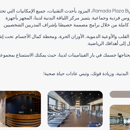
يقدم مركز اللياقة البدنية في Ramada Plaza By Wyndham Trabzon، المزود بأحدث التقنيات، جميع الإمكانيات التي
فردية وجماعية. يتميز مركز اللياقة البدنية لدينا، المجهز بأجهزة
 القلب والأوعية الدموية، الأوزان الحرة، ومحطة كمال الأجسام. تحت 
إلى أهدافك الرياضية.
 يحتاجها جسمك في بار الفيتامينات لدينا، حيث يمكنك الاستمتاع بمجموع
البدنية، وزيادة قوتك، وتبني عادات حياة صحية!