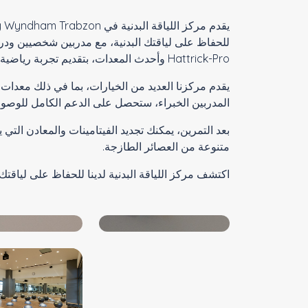
للحفاظ على لياقتك البدنية، مع مدربين شخصيين ودروس 
Hattrick-Pro وأحدث المعدات، بتقديم تجربة رياضية كاملة من خلال برامج مصممة خصيصًا بإشراف المدربين الشخصيين.
يقدم مركزنا العديد من الخيارات، بما في ذلك معدات
المدربين الخبراء، ستحصل على الدعم الكامل للوصول 
بعد التمرين، يمكنك تجديد الفيتامينات والمعادن التي
متنوعة من العصائر الطازجة.
اكتشف مركز اللياقة البدنية لدينا للحفاظ على لياقتك 