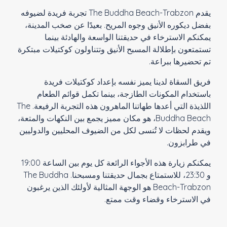
يقدم The Buddha Beach-Trabzon تجربة فريدة لضيوفه
بفضل ديكوره الأنيق وجوه المريح. بعيدًا عن صخب المدينة،
يمكنكم الاسترخاء في حديقتنا الواسعة والهادئة بينما
تستمتعون بإطلالة المسبح الأنيق وتتناولون كوكتيلات مبتكرة
تم تحضيرها ببراعة.
فريق السقاة لدينا يميز نفسه بإعداد كوكتيلات فريدة
باستخدام المكونات الطازجة، بينما تكمل قوائم الطعام
اللذيذة التي أعدها طهاتنا الماهرون هذه التجربة الرفيعة. The
Buddha Beach، هو مكان مميز يجمع بين النكهات والمتعة،
ويقدم لحظات لا تُنسى لكل من الضيوف المحليين والدوليين
في طرابزون.
يمكنكم زيارة هذه الأجواء الرائعة كل يوم بين الساعة 19:00
و 23:30، للاستمتاع بجمال حديقتنا ومسبحنا. The Buddha
Beach-Trabzon هو الوجهة المثالية لأولئك الذين يرغبون
في الاسترخاء وقضاء وقت ممتع.